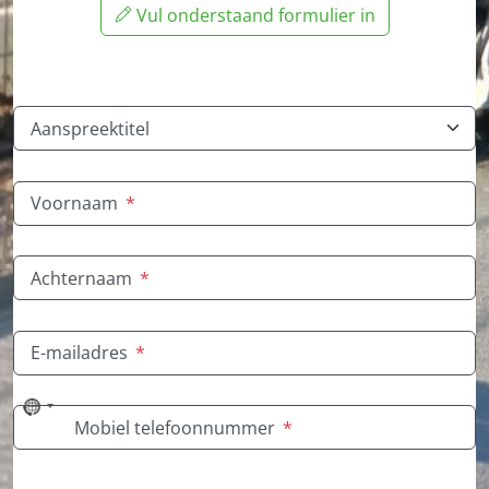
Vul onderstaand formulier in
Aanspreektitel
Voornaam
*
Achternaam
*
E-mailadres
*
No
Mobiel telefoonnummer
*
country
selected