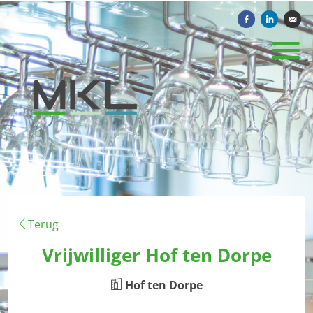
Delen op Facebook
Delen op Li
Verst
Terug
Vrijwilliger Hof ten Dorpe
Hof ten Dorpe