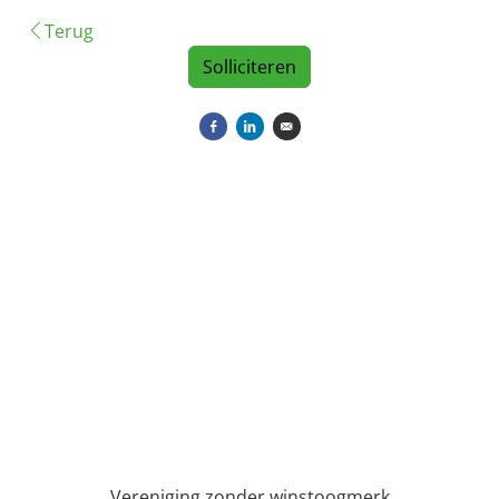
Terug
Solliciteren
Delen op Facebook
Delen op LinkedIn
Versturen per e-mail
Vereniging zonder winstoogmerk