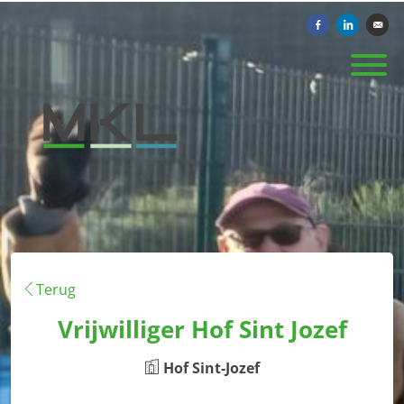
Delen op Facebook
Delen op Li
Verst
Terug
Vrijwilliger Hof Sint Jozef
Hof Sint-Jozef