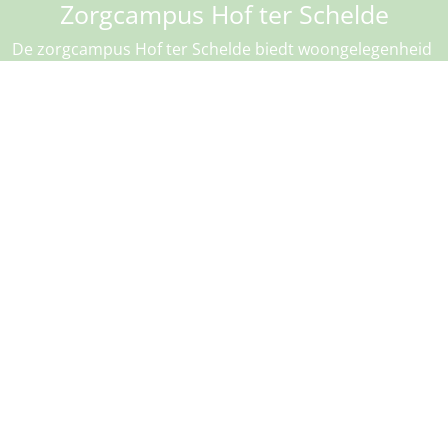
Zorgcampus Hof ter Schelde
De zorgcampus Hof ter Schelde biedt woongelegenheid
aan 145 ouderen en aan 20 jongere mensen met een
niet-aangeboren hersenletsel. Tevens zijn 10
woongelegenheden voor kortverblijf beschikbaar en het
dagverzorgingscentrum biedt opvang aan 15
bezoekers.
https://www.hofterschelde.be/